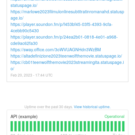
statuspage.io/
https://marlowe2023filmulonlinesubtitratinromanahd.statusp
age.io/
https://player.soundon.fm/p/f453bf45-03f5-4393-9cfa-
4cebb90c5430
https://player.soundon.fm/p/24ea2b01-0818-4e01-a968-
cde9ac62fa30
https://sway.office.com/3oWVUAGNHdn3WzBM
https://altadefinizione2023teenwolfthemovie.statuspage.io/
https://cb01teenwolfthemovie2023streamingita.statuspage.i
o/
Feb
20
,
2023
-
17:44
UTC
Uptime over the past
30
days.
View historical uptime.
Operational
API (example)