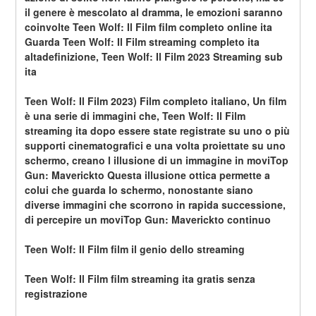
il genere è mescolato al dramma, le emozioni saranno 
coinvolte Teen Wolf: Il Film film completo online ita 
Guarda Teen Wolf: Il Film streaming completo ita 
altadefinizione, Teen Wolf: Il Film 2023 Streaming sub 
ita
Teen Wolf: Il Film 2023) Film completo italiano, Un film 
è una serie di immagini che, Teen Wolf: Il Film 
streaming ita dopo essere state registrate su uno o più 
supporti cinematografici e una volta proiettate su uno 
schermo, creano l illusione di un immagine in moviTop 
Gun: Maverickto Questa illusione ottica permette a 
colui che guarda lo schermo, nonostante siano 
diverse immagini che scorrono in rapida successione, 
di percepire un moviTop Gun: Maverickto continuo
Teen Wolf: Il Film film il genio dello streaming
Teen Wolf: Il Film film streaming ita gratis senza 
registrazione