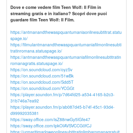
Dove e come vedere film Teen Wolf: Il Film in 
streaming gratis e in italiano? Scopri dove puoi 
guardare film Teen Wolf: Il Film.
https://antmanandthewaspquantumaniaonlinesubtitrat.statu
spage.io/
https://filmulantmanandthewaspquantumaniafilmonlinesubti
tratinromana.statuspage.io/
https://antmanandthewaspquantumaniafilmonlinesubtitratin
romanagratis.statuspage.io/
https://on.soundcloud.com/oyzSv
https://on.soundcloud.com/51wBk
https://on.soundcloud.com/Sdd5T
https://on.soundcloud.com/YCGGt
https://player.soundon.fm/p/7d64fd25-a534-4165-b2c3-
31b746a7ea92
https://player.soundon.fm/p/ab087d45-b74f-45c1-93d4-
d99992035381
https://sway.office.com/isZ88nwGy5IGfe47
https://sway.office.com/ipkOIAVSVCCG0fCJ
https://urmaritimarloweonlinesubtitratinlimbaromanagratuit.