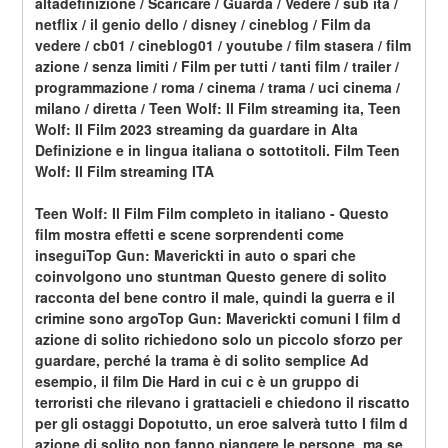
altadefinizione / Scaricare / Guarda / Vedere / sub ita / 
netflix / il genio dello / disney / cineblog / Film da 
vedere / cb01 / cineblog01 / youtube / film stasera / film 
azione / senza limiti / Film per tutti / tanti film / trailer / 
programmazione / roma / cinema / trama / uci cinema / 
milano / diretta / Teen Wolf: Il Film streaming ita, Teen 
Wolf: Il Film 2023 streaming da guardare in Alta 
Definizione e in lingua italiana o sottotitoli. Film Teen 
Wolf: Il Film streaming ITA
Teen Wolf: Il Film Film completo in italiano - Questo 
film mostra effetti e scene sorprendenti come 
inseguiTop Gun: Maverickti in auto o spari che 
coinvolgono uno stuntman Questo genere di solito 
racconta del bene contro il male, quindi la guerra e il 
crimine sono argoTop Gun: Maverickti comuni I film d 
azione di solito richiedono solo un piccolo sforzo per 
guardare, perché la trama è di solito semplice Ad 
esempio, il film Die Hard in cui c è un gruppo di 
terroristi che rilevano i grattacieli e chiedono il riscatto 
per gli ostaggi Dopotutto, un eroe salverà tutto I film d 
azione di solito non fanno piangere le persone, ma se 